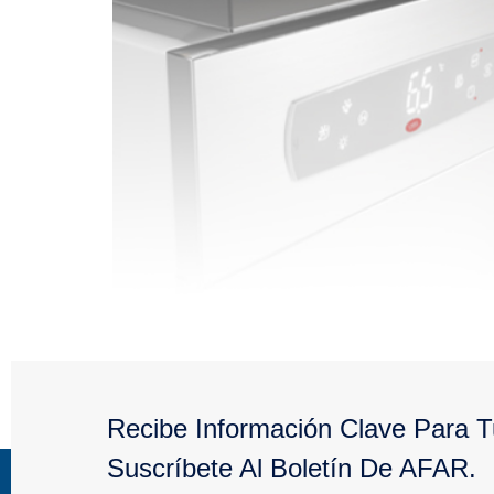
CAREL presenta su gama más reciente de cont
Recibe Información Clave Para 
soluciones de control para los sectores de cl
Suscríbete Al Boletín De AFAR.