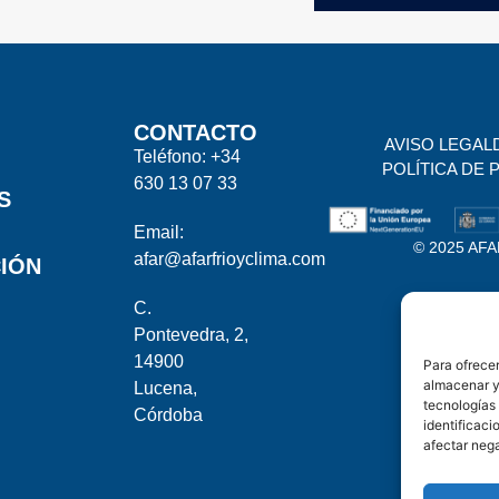
CONTACTO
AVISO LEGAL
Teléfono: +34
POLÍTICA DE 
630 13 07 33
S
Email:
© 2025 AFAR
afar@afarfrioyclima.com
IÓN
C.
Pontevedra, 2,
14900
Para ofrecer
almacenar y/
Lucena,
tecnologías
Córdoba
identificaci
afectar nega