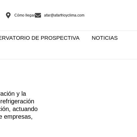
Cómo llegar
afar@afarfrioyclima.com
ERVATORIO DE PROSPECTIVA
NOTICIAS
ación y la
 refrigeración
ación, actuando
re empresas,