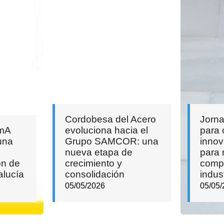
Cordobesa del Acero
Jorna
imA
evoluciona hacia el
para 
una
Grupo SAMCOR: una
innov
nueva etapa de
para 
ón de
crecimiento y
compe
alucía
consolidación
indust
05/05/2026
05/05/