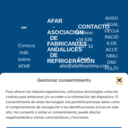
AVISO
AFAR
LEGAL
-
CONTACTO
DECLA
ASOCIACIÓN
Teléfono:
RACIÓ
DE
+34 630
FABRICANTES
N DE
Conoce
13 07 33
ANDALUCES
ACCE
más
DE
SIBILI
sobre
Email:
REFRIGERACIÓN
DAD
AFAR
afar@afarfrioyclima.com
POLÍTI
CA DE
C.
Gestionar consentimiento
PRIVA
Pontevedra,
CIDAD
Para ofrecer las mejores experiencias, utilizamos tecnologías como las
2, 14900
POLÍTI
cookies para almacenar y/o acceder a la información del dispositivo. El
Lucena,
CA DE
consentimiento de estas tecnologías nos permitirá procesar datos como
Córdoba
COOKI
el comportamiento de navegación o las identificaciones únicas en este
ES
sitio. No consentir o retirar el consentimiento, puede afectar
negativamente a ciertas características y funciones.
© 2025