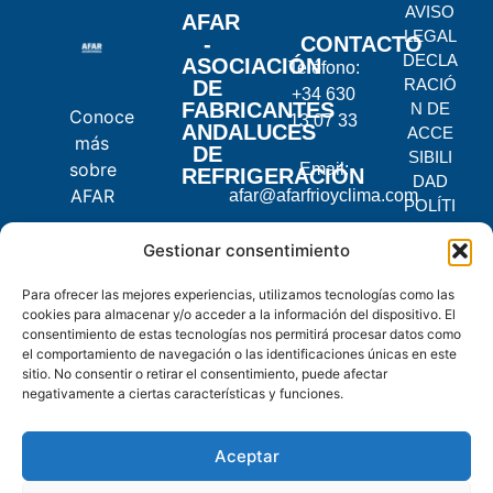
AVISO
AFAR
LEGAL
-
CONTACTO
DECLA
ASOCIACIÓN
Teléfono:
RACIÓ
DE
+34 630
FABRICANTES
N DE
Conoce
13 07 33
ANDALUCES
ACCE
más
DE
SIBILI
sobre
Email:
REFRIGERACIÓN
DAD
AFAR
afar@afarfrioyclima.com
POLÍTI
CA DE
C.
Gestionar consentimiento
PRIVA
Pontevedra,
CIDAD
Para ofrecer las mejores experiencias, utilizamos tecnologías como las
2, 14900
POLÍTI
cookies para almacenar y/o acceder a la información del dispositivo. El
Lucena,
CA DE
consentimiento de estas tecnologías nos permitirá procesar datos como
Córdoba
COOKI
el comportamiento de navegación o las identificaciones únicas en este
ES
sitio. No consentir o retirar el consentimiento, puede afectar
negativamente a ciertas características y funciones.
© 2025
AFAR.
Aceptar
Todos