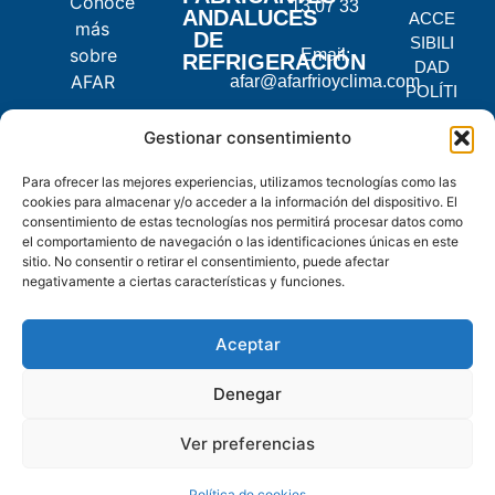
Conoce
13 07 33
ANDALUCES
ACCE
más
DE
SIBILI
sobre
Email:
REFRIGERACIÓN
DAD
AFAR
afar@afarfrioyclima.com
POLÍTI
CA DE
C.
Gestionar consentimiento
PRIVA
Pontevedra,
CIDAD
Para ofrecer las mejores experiencias, utilizamos tecnologías como las
2, 14900
POLÍTI
cookies para almacenar y/o acceder a la información del dispositivo. El
Lucena,
CA DE
consentimiento de estas tecnologías nos permitirá procesar datos como
Córdoba
COOKI
el comportamiento de navegación o las identificaciones únicas en este
ES
sitio. No consentir o retirar el consentimiento, puede afectar
negativamente a ciertas características y funciones.
© 2025
AFAR.
Aceptar
Todos
los
Denegar
derechos
reservados.
Ver preferencias
Política de cookies