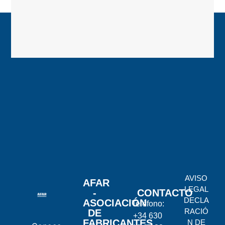
AVISO
AFAR
LEGAL
-
CONTACTO
DECLA
ASOCIACIÓN
Teléfono:
RACIÓ
DE
+34 630
FABRICANTES
N DE