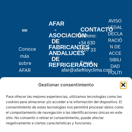
AVISO
AFAR
LEGAL
-
CONTACTO
DECLA
ASOCIACIÓN
Teléfono:
RACIÓ
DE
+34 630
FABRICANTES
N DE
Conoce
13 07 33
ANDALUCES
ACCE
más
DE
SIBILI
sobre
Email:
REFRIGERACIÓN
DAD
AFAR
afar@afarfrioyclima.com
POLÍTI
CA DE
C.
Gestionar consentimiento
PRIVA
Pontevedra,
CIDAD
Para ofrecer las mejores experiencias, utilizamos tecnologías como las
2, 14900
POLÍTI
cookies para almacenar y/o acceder a la información del dispositivo. El
Lucena,
CA DE
consentimiento de estas tecnologías nos permitirá procesar datos como
Córdoba
COOKI
el comportamiento de navegación o las identificaciones únicas en este
ES
sitio. No consentir o retirar el consentimiento, puede afectar
negativamente a ciertas características y funciones.
© 2025