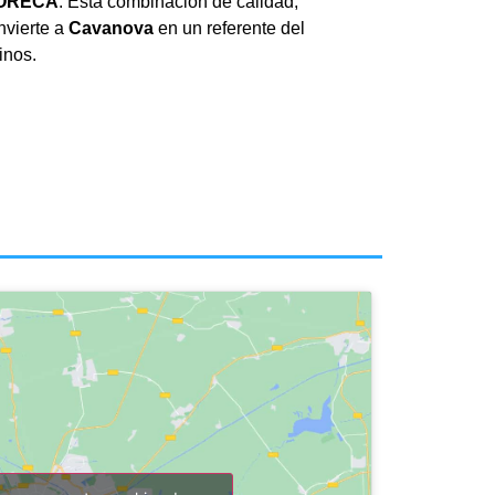
ORECA
. Esta combinación de calidad,
nvierte a
Cavanova
en un referente del
inos.