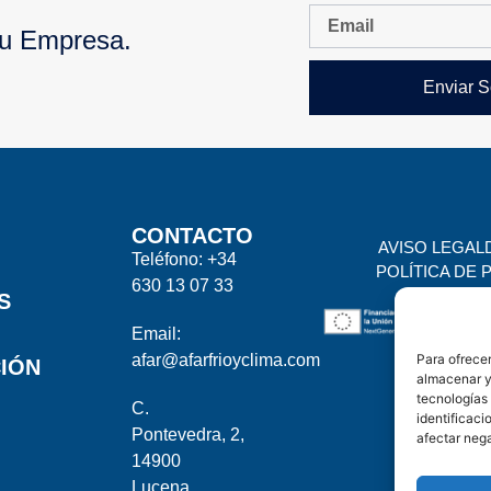
Tu Empresa.
Enviar S
CONTACTO
AVISO LEGAL
Teléfono: +34
POLÍTICA DE 
630 13 07 33
S
Email:
© 2025 AFAR
afar@afarfrioyclima.com
Para ofrecer
IÓN
almacenar y/
tecnologías
C.
identificaci
Pontevedra, 2,
afectar nega
14900
Lucena,