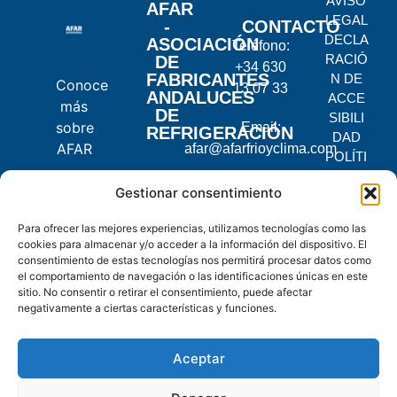
AVISO
AFAR
LEGAL
-
CONTACTO
DECLA
ASOCIACIÓN
Teléfono:
RACIÓ
DE
+34 630
FABRICANTES
N DE
Conoce
13 07 33
ANDALUCES
ACCE
más
DE
SIBILI
sobre
Email:
REFRIGERACIÓN
DAD
AFAR
afar@afarfrioyclima.com
POLÍTI
CA DE
C.
Gestionar consentimiento
PRIVA
Pontevedra,
CIDAD
Para ofrecer las mejores experiencias, utilizamos tecnologías como las
2, 14900
POLÍTI
cookies para almacenar y/o acceder a la información del dispositivo. El
Lucena,
CA DE
consentimiento de estas tecnologías nos permitirá procesar datos como
Córdoba
COOKI
el comportamiento de navegación o las identificaciones únicas en este
ES
sitio. No consentir o retirar el consentimiento, puede afectar
negativamente a ciertas características y funciones.
© 2025
AFAR.
Aceptar
Todos
los