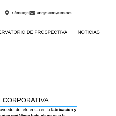
Cómo llegar
afar@afarfrioyclima.com
ERVATORIO DE PROSPECTIVA
NOTICIAS
 CORPORATIVA
oveedor de referencia en la
fabricación y
ntes metálicos bajo plano
para la