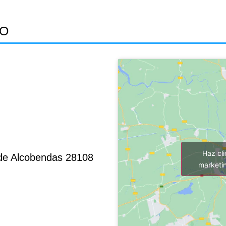
TO
Haz cl
. de Alcobendas 28108
marketin