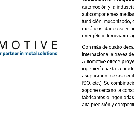
automoción y la industri
subcomponentes mediant
fundición, mecanizado, 
metálicos, dando servici
energético, ferroviario, 
Con más de cuatro décad
internacional a través d
Automotive ofrece
proye
ingeniería hasta la produ
asegurando piezas certi
ISO, etc.). Su combinaci
soporte cercano la cons
fabricantes e ingenierí
alta precisión y competit