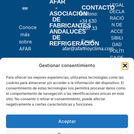
AFAR
LEGAL
-
CONTACTO
DECLA
ASOCIACIÓN
Teléfono:
RACIÓ
DE
+34 630
FABRICANTES
N DE
Conoce
13 07 33
ANDALUCES
ACCE
más
DE
SIBILI
sobre
Email:
REFRIGERACIÓN
DAD
AFAR
afar@afarfrioyclima.com
POLÍTI
CA DE
C.
PRIVA
Gestionar consentimiento
Pontevedra,
CIDAD
2, 14900
POLÍTI
Para ofrecer las mejores experiencias, utilizamos tecnologías como las
cookies para almacenar y/o acceder a la información del dispositivo. El
Lucena,
CA DE
consentimiento de estas tecnologías nos permitirá procesar datos como
Córdoba
COOKI
el comportamiento de navegación o las identificaciones únicas en este
ES
sitio. No consentir o retirar el consentimiento, puede afectar
negativamente a ciertas características y funciones.
© 2025
AFAR.
Aceptar
Todos
los