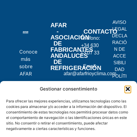
AVISO
AFAR
LEGAL
-
CONTACTO
DECLA
ASOCIACIÓN
Teléfono:
RACIÓ
DE
+34 630
FABRICANTES
N DE
Conoce
13 07 33
ANDALUCES
ACCE
más
DE
SIBILI
sobre
Email:
REFRIGERACIÓN
DAD
AFAR
afar@afarfrioyclima.com
POLÍTI
CA DE
C.
Gestionar consentimiento
PRIVA
Pontevedra,
CIDAD
Para ofrecer las mejores experiencias, utilizamos tecnologías como las
2, 14900
POLÍTI
cookies para almacenar y/o acceder a la información del dispositivo. El
Lucena,
CA DE
consentimiento de estas tecnologías nos permitirá procesar datos como
Córdoba
COOKI
el comportamiento de navegación o las identificaciones únicas en este
ES
sitio. No consentir o retirar el consentimiento, puede afectar
negativamente a ciertas características y funciones.