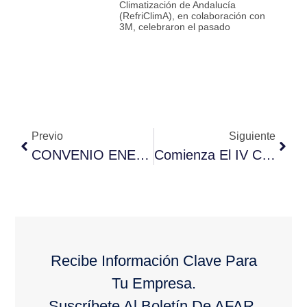
Climatización de Andalucía
(RefriClimA), en colaboración con
3M, celebraron el pasado
Previo
Siguiente
CONVENIO ENERPLUS AFAR
Comienza El IV Curso Especializado En Fabricación Y Mantenimiento De Instalaciones De Frio Y Clima
Recibe Información Clave Para
Tu Empresa.
Suscríbete Al Boletín De AFAR.