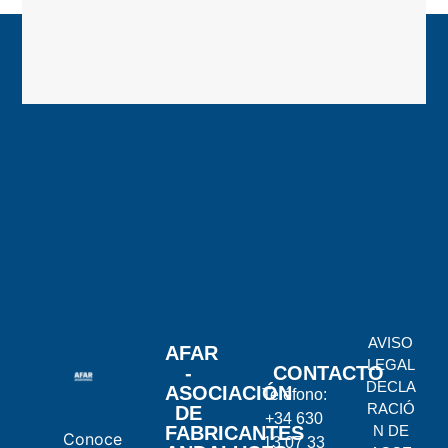
AVISO
AFAR
LEGAL
-
CONTACTO
DECLA
ASOCIACIÓN
Teléfono:
RACIÓ
DE
+34 630
FABRICANTES
N DE
Conoce
13 07 33