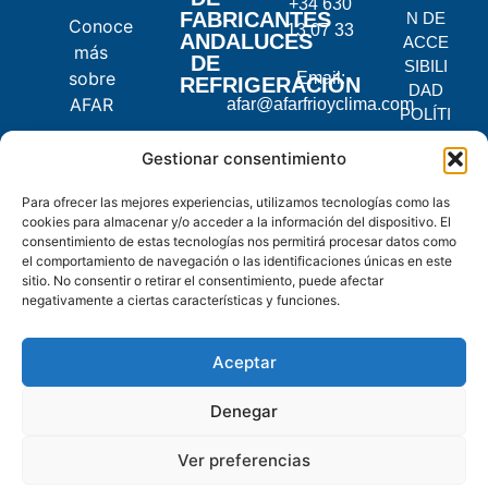
+34 630
FABRICANTES
N DE
Conoce
13 07 33
ANDALUCES
ACCE
más
DE
SIBILI
sobre
Email:
REFRIGERACIÓN
DAD
AFAR
afar@afarfrioyclima.com
POLÍTI
CA DE
C.
Gestionar consentimiento
PRIVA
Pontevedra,
CIDAD
Para ofrecer las mejores experiencias, utilizamos tecnologías como las
2, 14900
POLÍTI
cookies para almacenar y/o acceder a la información del dispositivo. El
Lucena,
CA DE
consentimiento de estas tecnologías nos permitirá procesar datos como
Córdoba
COOKI
el comportamiento de navegación o las identificaciones únicas en este
ES
sitio. No consentir o retirar el consentimiento, puede afectar
negativamente a ciertas características y funciones.
© 2025
AFAR.
Aceptar
Todos
los
Denegar
derechos
reservados.
Ver preferencias