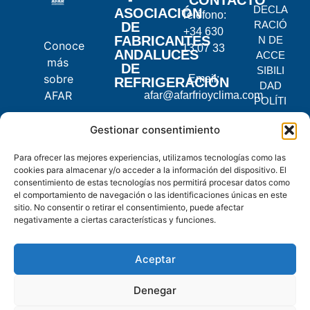
DECLA
ASOCIACIÓN
Teléfono:
RACIÓ
DE
+34 630
FABRICANTES
N DE
Conoce
13 07 33
ANDALUCES
ACCE
más
DE
SIBILI
sobre
Email:
REFRIGERACIÓN
DAD
AFAR
afar@afarfrioyclima.com
POLÍTI
CA DE
C.
Gestionar consentimiento
PRIVA
Pontevedra,
CIDAD
Para ofrecer las mejores experiencias, utilizamos tecnologías como las
2, 14900
POLÍTI
cookies para almacenar y/o acceder a la información del dispositivo. El
Lucena,
CA DE
consentimiento de estas tecnologías nos permitirá procesar datos como
Córdoba
COOKI
el comportamiento de navegación o las identificaciones únicas en este
ES
sitio. No consentir o retirar el consentimiento, puede afectar
negativamente a ciertas características y funciones.
© 2025
AFAR.
Aceptar
Todos
los
Denegar
derechos