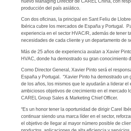
nuevo Managing Director de CAREL China, con respons
producción del país asiático.
Con dos oficinas, la principal en Sant Feliu de Llobr
Ibérica cubre los mercados de España y Portugal. Pa
experiencia en el sector HVAC/R, además de tener t
necesidades de cada cliente y un departamento de so
Más de 25 años de experiencia avalan a Xavier Pinto,
HVAC, donde ha demostrado su gran conocimiento d
Como Director General, Xavier Pinto será el respons
España y Portugal. “Xavier Pinto ha demostrado un g
de los años, los mismos que le ayudarán a liderar el
ambiciosos objetivos de crecimiento en el mercado 
CAREL Group Sales & Marketing Chief Officer.
“Es un honor tener la oportunidad de dirigir Carel Ibé
continuar siendo una marca líder en el sector, refor
el objetivo de llegar al mayor número posible de cli
productos, aplicaciones de alta eficiencia y servicios 