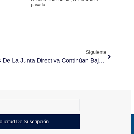
pasado
Siguiente
El 90% De Los Miembros De La Junta Directiva Continúan Bajo El Mandato Del Nuevo Presidente Joaquín Alberto Peñalver
olicitud De Suscripción