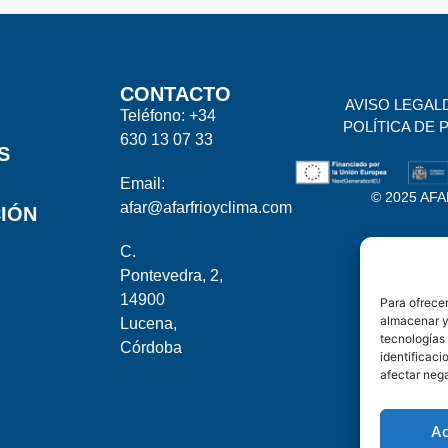
CONTACTO
AVISO LEGAL
Teléfono: +34
POLÍTICA DE 
630 13 07 33
S
Email:
© 2025 AFAR
afar@afarfrioyclima.com
IÓN
C.
Pontevedra, 2,
14900
Para ofrecer
almacenar y/
Lucena,
tecnologías
Córdoba
identificaci
afectar nega
A