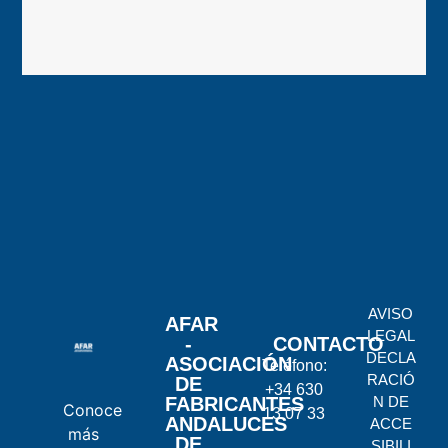
AVISO
AFAR
LEGAL
-
CONTACTO
DECLA
ASOCIACIÓN
Teléfono:
RACIÓ
DE
+34 630
FABRICANTES
N DE
Conoce
13 07 33
ANDALUCES
ACCE
más
DE
SIBILI