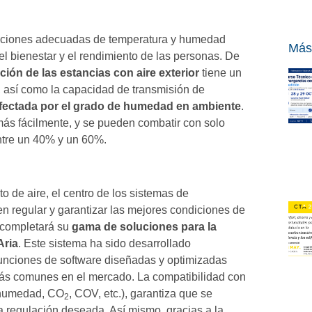
ondiciones adecuadas de temperatura y humedad
Más
 el bienestar y el rendimiento de las personas. De
ación de las estancias con aire exterior
tiene un
, así como la capacidad de transmisión de
fectada por el grado de humedad en ambiente
.
más fácilmente, y se pueden combatir con solo
ntre un 40% y un 60%.
o de aire, el centro de los sistemas de
n regular y garantizar las mejores condiciones de
 completará su
gama de soluciones para la
Aria
. Este sistema ha sido desarrollado
 funciones de software diseñadas y optimizadas
más comunes en el mercado. La compatibilidad con
, humedad, CO
, COV, etc.), garantiza que se
2
la regulación deseada. Así mismo, gracias a la