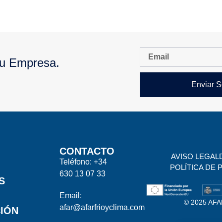
Tu Empresa.
Enviar S
CONTACTO
AVISO LEGAL
Teléfono: +34
POLÍTICA DE 
630 13 07 33
S
Email:
© 2025 AFAR
afar@afarfrioyclima.com
IÓN