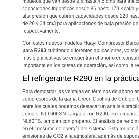
modelos que van desde 2,5 hasta 4,5 cm3 para aplic
capacidades frigoríficas desde 86 hasta 173 Kcal/h 
alta presión que cubren capacidades desde 220 hasta
de 26 y 34 cm3 para aplicaciones de baja presión d
respectivamente.
Con estos nuevos modelos Huayi Compressor Barcel
para R290
cubriendo diferentes aplicaciones, voltaje
más significativas se encuentran el ahorro en consu
importante en los costes de operación, así como la r
El refrigerante R290 en la práctic
Para demostrar las ventajas en términos de ahorro en
compresores de la gama Green Cooling de Cubigel C
entre los cuales podemos destacar un análisis práct
como el NLT60FSN cargado con R290, en comparació
NL60TB, también con propano. El análisis de rendimi
en el consumo de energía del sistema. Esta reducci
emisiones de CO2 a la atmósfera, además de suponer 