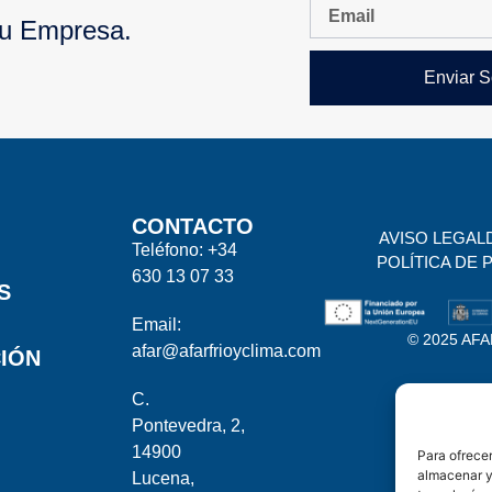
Tu Empresa.
Enviar S
CONTACTO
AVISO LEGAL
Teléfono: +34
POLÍTICA DE 
630 13 07 33
S
Email:
© 2025 AFAR
afar@afarfrioyclima.com
IÓN
C.
Pontevedra, 2,
14900
Para ofrecer
almacenar y/
Lucena,