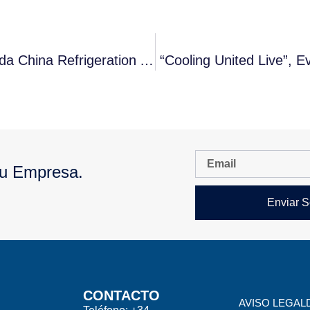
La Válvula E2V-Z De CAREL Galardonada China Refrigeration Award
“Cooling United Live”, 
Tu Empresa.
Enviar S
CONTACTO
AVISO LEGAL