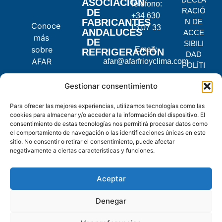
ASOCIACIÓN
Teléfono:
RACIÓ
DE
+34 630
FABRICANTES
N DE
Conoce
13 07 33
ANDALUCES
ACCE
más
DE
SIBILI
sobre
Email:
REFRIGERACIÓN
DAD
AFAR
afar@afarfrioyclima.com
POLÍTI
CA DE
C.
Gestionar consentimiento
PRIVA
Pontevedra,
CIDAD
Para ofrecer las mejores experiencias, utilizamos tecnologías como las
2, 14900
POLÍTI
cookies para almacenar y/o acceder a la información del dispositivo. El
Lucena,
CA DE
consentimiento de estas tecnologías nos permitirá procesar datos como
Córdoba
COOKI
el comportamiento de navegación o las identificaciones únicas en este
ES
sitio. No consentir o retirar el consentimiento, puede afectar
negativamente a ciertas características y funciones.
© 2025
AFAR.
Aceptar
Todos
los
Denegar
derechos
reservados.