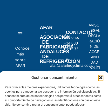
AVISO
AFAR
LEGAL
-
CONTACTO
DECLA
ASOCIACIÓN
Teléfono:
RACIÓ
DE
+34 630
FABRICANTES
N DE
Conoce
13 07 33
ANDALUCES
ACCE
más
DE
SIBILI
sobre
Email:
REFRIGERACIÓN
DAD
AFAR
afar@afarfrioyclima.com
POLÍTI
CA DE
C.
Gestionar consentimiento
PRIVA
Pontevedra,
CIDAD
Para ofrecer las mejores experiencias, utilizamos tecnologías como las
2, 14900
POLÍTI
cookies para almacenar y/o acceder a la información del dispositivo. El
Lucena,
CA DE
consentimiento de estas tecnologías nos permitirá procesar datos como
Córdoba
COOKI
el comportamiento de navegación o las identificaciones únicas en este
ES
sitio. No consentir o retirar el consentimiento, puede afectar