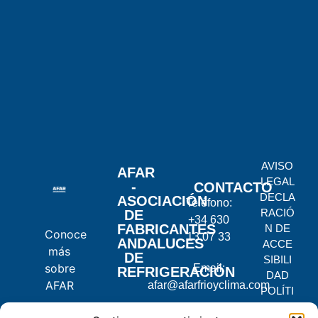
AVISO
AFAR
LEGAL
-
CONTACTO
DECLA
ASOCIACIÓN
Teléfono:
RACIÓ
DE
+34 630
FABRICANTES
N DE
Conoce
13 07 33
ANDALUCES
ACCE
más
DE
SIBILI
sobre
Email:
REFRIGERACIÓN
DAD
AFAR
afar@afarfrioyclima.com
POLÍTI
CA DE
C.