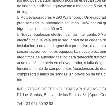
los equipos partidos monofásicos se entregan con pr
de líneas frigoríficas, equivalente a menos de 5 ton. 
de fugas.
 Motoevaporadores R290 Waterloop. ¿Un evaporado
precisamente la innovadora solución 100% natural q
frigoríficas de hasta 50 m 3 .
 Nueva regulación electrónica más inteligente, XM6
electrónica que vela por la seguridad de la cadena de
instalación, con autodiagnóstico predictivo, maniobra
sincronización con otros equipos. La nueva electró
algoritmos de autodiagnóstico para detección funci
acumulación de hielo en el evaporador, o falta de gas
funcionamiento de componentes (resistencias de des
compresor) o fallos de sondas, en previsión de una p
frío.
INDUSTRIAS DE TECNOLOGIAS APLICADAS DE 
P.I. Los Santos, Bulevar de los Santos, 34 | Apdo. 
Tel: +34 957 50 92 93