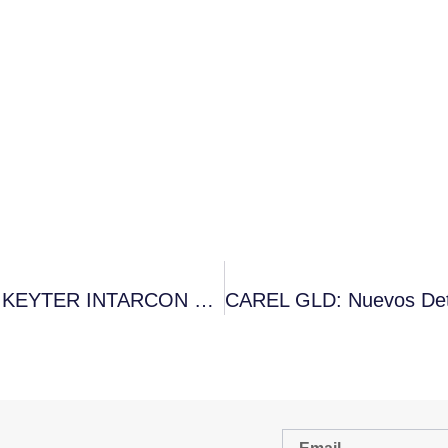
• Kiconex, Línea De Negocio De IoT De KEYTER INTARCON Colabora Con Carlo Gavazzi