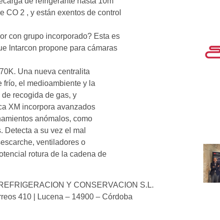
ecarga de refrigerante hasta 10m
de CO 2 , y están exentos de control
r con grupo incorporado? Esta es
ue Intarcon propone para cámaras
70K. Una nueva centralita
 frío, el medioambiente y la
 de recogida de gas, y
nica XM incorpora avanzados
onamientos anómalos, como
. Detecta a su vez el mal
escarche, ventiladores o
otencial rotura de la cadena de
REFRIGERACION Y CONSERVACION S.L.
Correos 410 | Lucena – 14900 – Córdoba