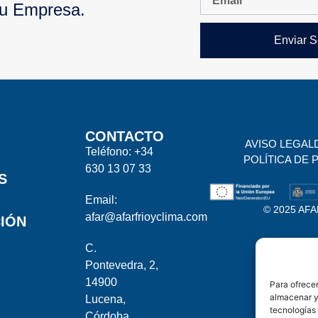
Tu Empresa.
Enviar S
CONTACTO
AVISO LEGAL
Teléfono: +34
POLÍTICA DE 
630 13 07 33
S
Email:
© 2025 AFAR
afar@afarfrioyclima.com
IÓN
C.
Pontevedra, 2,
14900
Para ofrecer
almacenar y/
Lucena,
tecnologías
Córdoba