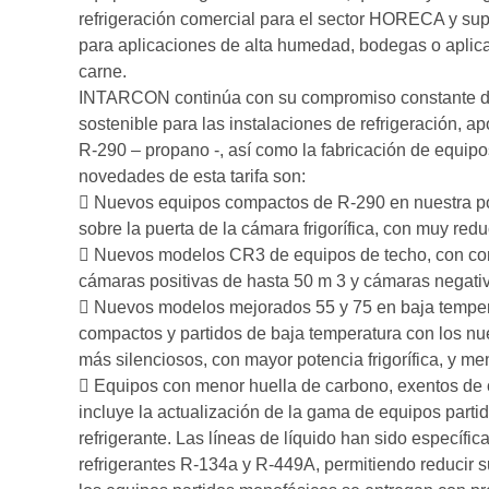
refrigeración comercial para el sector HORECA y su
para aplicaciones de alta humedad, bodegas o aplic
carne.
INTARCON continúa con su compromiso constante de of
sostenible para las instalaciones de refrigeración, 
R-290 – propano -, así como la fabricación de equipo
novedades de esta tarifa son:
 Nuevos equipos compactos de R-290 en nuestra po
sobre la puerta de la cámara frigorífica, con muy redu
 Nuevos modelos CR3 de equipos de techo, con cond
cámaras positivas de hasta 50 m 3 y cámaras negativ
 Nuevos modelos mejorados 55 y 75 en baja temper
compactos y partidos de baja temperatura con los 
más silenciosos, con mayor potencia frigorífica, y m
 Equipos con menor huella de carbono, exentos de co
incluye la actualización de la gama de equipos partid
refrigerante. Las líneas de líquido han sido específ
refrigerantes R-134a y R-449A, permitiendo reducir 