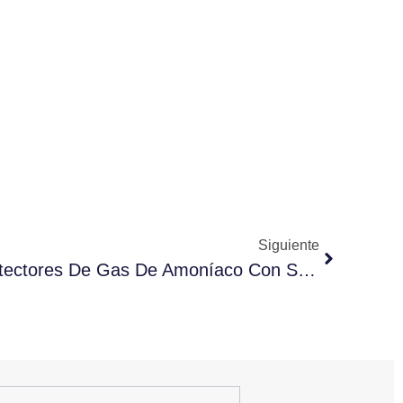
Siguiente
CAREL GLD: Nuevos Detectores De Gas De Amoníaco Con Sensor Integrado Y Remoto