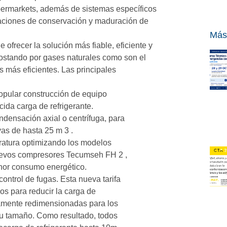
permarkets, además de sistemas específicos
aciones de conservación y maduración de
Más
recer la solución más fiable, eficiente y
apostando por gases naturales como son el
s más eficientes. Las principales
pular construcción de equipo
cida carga de refrigerante.
ensación axial o centrífuga, para
as de hasta 25 m 3 .
atura optimizando los modelos
nuevos compresores Tecumseh FH 2 ,
enor consumo energético.
ntrol de fugas. Esta nueva tarifa
os para reducir la carga de
icamente redimensionadas para los
su tamaño. Como resultado, todos