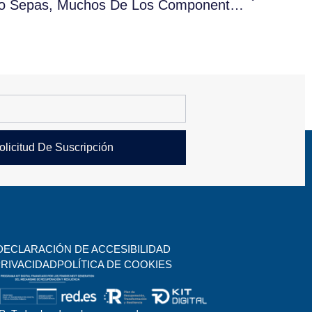
SANHUA: «Aunque No Lo Sepas, Muchos De Los Componentes De Tu Equipo De Climatización, De Tu Frigorífico O De Tu Coche Son SANHUA»
olicitud De Suscripción
DECLARACIÓN DE ACCESIBILIDAD
PRIVACIDAD
POLÍTICA DE COOKIES