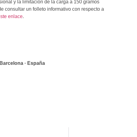
sional y la limitación de la carga a 150 gramos
e consultar un folleto informativo con respecto a
ste enlace
.
celona, S.L.
allès · Barcelona · España