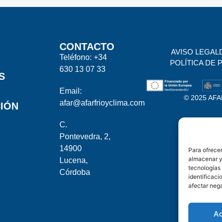
CONTACTO
AVISO LEGAL
Teléfono: +34
POLÍTICA DE 
630 13 07 33
S
Email:
© 2025 AFAR
afar@afarfrioyclima.com
IÓN
C.
Pontevedra, 2,
14900
Para ofrecer
almacenar y/
Lucena,
tecnologías
Córdoba
identificaci
afectar nega
A