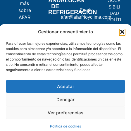
ANDALUCES
ACCE
más
DE
SIBILI
sobre
Email:
REFRIGERACIÓN
DAD
AFAR
afar@afarfrioyclima.com
POLÍTI
CA DE
C.
Gestionar consentimiento
PRIVA
Pontevedra,
CIDAD
Para ofrecer las mejores experiencias, utilizamos tecnologías como las
2, 14900
POLÍTI
cookies para almacenar y/o acceder a la información del dispositivo. El
Lucena,
CA DE
consentimiento de estas tecnologías nos permitirá procesar datos como
Córdoba
COOKI
el comportamiento de navegación o las identificaciones únicas en este
ES
sitio. No consentir o retirar el consentimiento, puede afectar
negativamente a ciertas características y funciones.
© 2025
AFAR.
Aceptar
Todos
los
Denegar
derechos
reservados.
Ver preferencias
Política de cookies