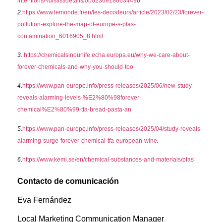
intentions/-/dislist/details/0b0236e18663449b
2.
https://www.lemonde.fr/en/les-decodeurs/article/2023/02/23/forever-
pollution-explore-the-map-of-europe-s-pfas-
contamination_6016905_8.html
3.
https://chemicalsinourlife.echa.europa.eu/why-we-care-about-
forever-chemicals-and-why-you-should-too
4.
https://www.pan-europe.info/press-releases/2025/06/new-study-
reveals-alarming-levels-%E2%80%98forever-
chemical%E2%80%99-tfa-bread-pasta-an
5.
https://www.pan-europe.info/press-releases/2025/04/study-reveals-
alarming-surge-forever-chemical-tfa-european-wine
.
6.
https://www.kemi.se/en/chemical-substances-and-materials/pfas
Contacto de comunicación
Eva Fernández
Local Marketing Communication Manager