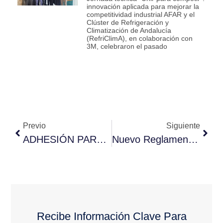
innovación aplicada para mejorar la
competitividad industrial AFAR y el
Clúster de Refrigeración y
Climatización de Andalucía
(RefriClimA), en colaboración con
3M, celebraron el pasado
Previo
Siguiente
ADHESIÓN PARA ENTIDADES COLABORADORAS QUE DESEEN FORMAR PARTE DEL PROGRAMA DE INCENTIVOS PARA EL DESARROLLO ENERGÉTICO SOSTENIBLE DE ANDALUCÍA A 2020
Nuevo Reglamento De Seguridad Para Instalaciones Frigoríficas Y Sus Instrucciones Técnicas Complementarias
Recibe Información Clave Para