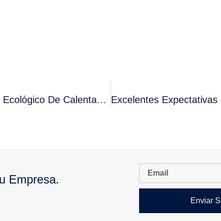
Directiva Europea-Requisitos De Diseño Ecológico De Calentamiento De Aire, Los Productos De Refrigeración, Las Enfriadoras Y Los Ventiloconvectores
Tu Empresa.
Enviar S