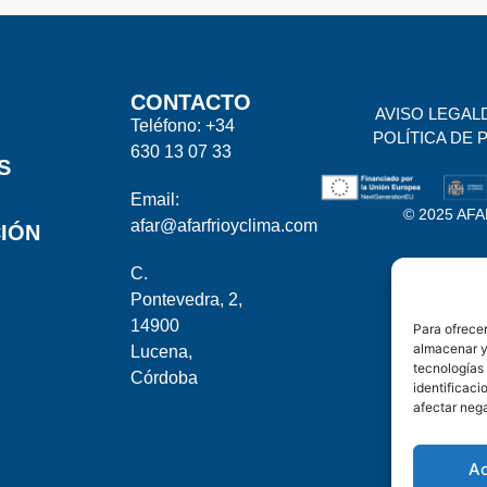
CONTACTO
AVISO LEGAL
Teléfono: +34
POLÍTICA DE 
630 13 07 33
S
Email:
© 2025 AFAR
afar@afarfrioyclima.com
IÓN
C.
Pontevedra, 2,
14900
Para ofrecer
almacenar y/
Lucena,
tecnologías
Córdoba
identificaci
afectar nega
A