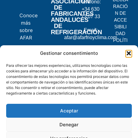
ASOCIACIÓN
Teléfono:
RACIÓ
DE
+34 630
FABRICANTES
N DE
Conoce
13 07 33
ANDALUCES
ACCE
más
DE
SIBILI
sobre
Email:
REFRIGERACIÓN
DAD
AFAR
afar@afarfrioyclima.com
POLÍTI
CA DE
C.
Gestionar consentimiento
PRIVA
Pontevedra,
CIDAD
Para ofrecer las mejores experiencias, utilizamos tecnologías como las
2, 14900
POLÍTI
cookies para almacenar y/o acceder a la información del dispositivo. El
Lucena,
CA DE
consentimiento de estas tecnologías nos permitirá procesar datos como
Córdoba
COOKI
el comportamiento de navegación o las identificaciones únicas en este
ES
sitio. No consentir o retirar el consentimiento, puede afectar
negativamente a ciertas características y funciones.
© 2025
AFAR.
Aceptar
Todos
los
Denegar
derechos
reservados.