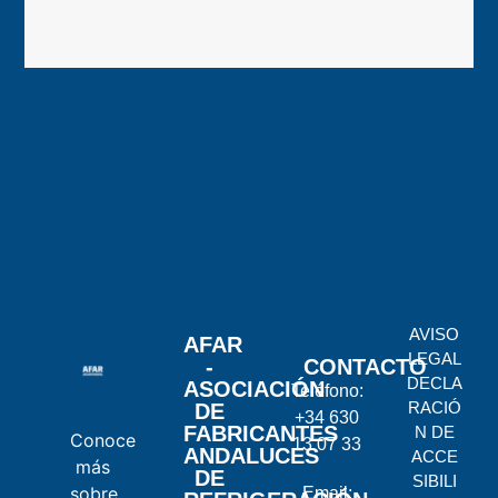
AVISO
AFAR
LEGAL
-
CONTACTO
DECLA
ASOCIACIÓN
Teléfono:
RACIÓ
DE
+34 630
FABRICANTES
N DE
Conoce
13 07 33
ANDALUCES
ACCE
más
DE
SIBILI
sobre
Email: